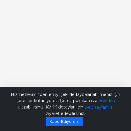
Bana Soru Sor | Ask Me
Hizmetlerimizden en iyi şekilde faydalanabilmeniz için
çerezler kullanıyoruz. Çerez politikamıza
buradan
ulaşabilirsiniz. KVKK detayları için
web sayfamızı
ziyaret edebilirsiniz.
Kabul Ediyorum